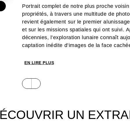
Portrait complet de notre plus proche voisin
€
propriétés, à travers une multitude de phot
revient également sur le premier alunissage
et sur les missions spatiales qui ont suivi.
décennies, l’exploration lunaire connaît auj
captation inédite d’images de la face caché
programmes spatiaux – américains, indiens 
l’Homme sur le sol lunaire et une installat
EN LIRE PLUS
ÉCOUVRIR UN EXTRA