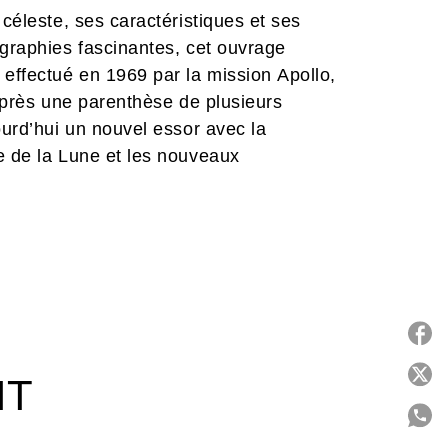
 céleste, ses caractéristiques et ses
ographies fascinantes, cet ouvrage
 effectué en 1969 par la mission Apollo,
 Après une parenthèse de plusieurs
ourd’hui un nouvel essor avec la
e de la Lune et les nouveaux
ou chinois – qui œuvrent à un retour de
ion de bases permanentes.
P
IT