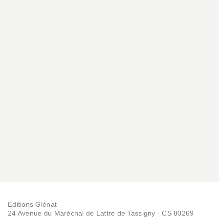
portrait sensible d’un relief battu par les vents.
– Salagon ou l’aventure du Musée ethnologique des
Alpes-de-Haute-Provence.
– Le tourisme des racines. Quand les familles
d’anciens émigrants partis aux Amériques
reviennent sur les terres de leurs ancêtres en
Ubaye...
– Hiver en station. Chroniques de ski dans les
vallées de la Blanche, du Verdon et de l’Ubaye.
–
La tête dans le ciel. La longue histoire de
l’astronomie dans le département depuis Pierre
Gassendi à l’Observatoire de Haute-Provence.
– Rêves d’Icare? Combien sont-ils, ces mordus de
sports aériens attirés par les reliefs et les
conditions thermiques de ce département vélivole?
Editions Glénat
24 Avenue du Maréchal de Lattre de Tassigny - CS 80269