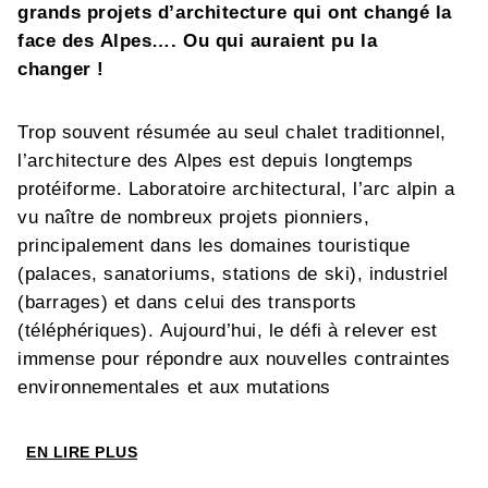
grands projets d’architecture qui ont changé la
face des Alpes…. Ou qui auraient pu la
changer !
Trop souvent résumée au seul chalet traditionnel,
l’architecture des Alpes est depuis longtemps
protéiforme. Laboratoire architectural, l’arc alpin a
vu naître de nombreux projets pionniers,
principalement dans les domaines touristique
(palaces, sanatoriums, stations de ski), industriel
(barrages) et dans celui des transports
(téléphériques). Aujourd’hui, le défi à relever est
immense pour répondre aux nouvelles contraintes
environnementales et aux mutations
démographiques. Dans ce numéro,
L’Alpe
va
s’arrêter sur quelques projets architecturaux, en
EN LIRE PLUS
s’interrogeant sur le rôle de l’architecture dans le