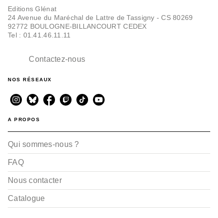
Editions Glénat
permis la régénération de certaines régions des
24 Avenue du Maréchal de Lattre de Tassigny - CS 80269
Alpes du Sud.
92772 BOULOGNE-BILLANCOURT CEDEX
Tel : 01.41.46.11.11
Contactez-nous
NOS RÉSEAUX
A PROPOS
Qui sommes-nous ?
FAQ
Nous contacter
Catalogue