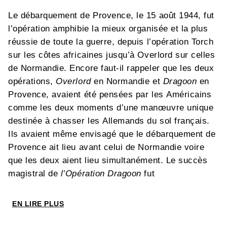
Le débarquement de Provence, le 15 août 1944, fut
l’opération amphibie la mieux organisée et la plus
réussie de toute la guerre, depuis l’opération Torch
sur les côtes africaines jusqu’à Overlord sur celles
de Normandie. Encore faut-il rappeler que les deux
opérations,
Overlord
en Normandie et
Dragoon
en
Provence, avaient été pensées par les Américains
comme les deux moments d’une manœuvre unique
destinée à chasser les Allemands du sol français.
Ils avaient même envisagé que le débarquement de
Provence ait lieu avant celui de Normandie voire
que les deux aient lieu simultanément. Le succès
magistral de
l’Opération Dragoon
fut
paradoxalement à l’origine de la « marginalisation
mémorielle » dans laquelle il a été depuis, relégué.
EN LIRE PLUS
Comme si une victoire éclatante avec relativement
peu de morts était moins glorieuse qu’une victoire