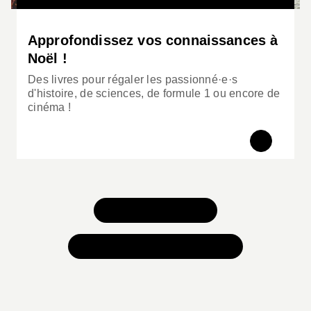
résister, d’user son adversaire et enfin d’étendre
son influence vers l’Ouest. La guerre à l’Est modèle
Approfondissez vos connaissances à
le visage de l’Europe pour plus d’un demi-siècle.
Noël !
On en mesure encore les conséquences
aujourd’hui.
Des livres pour régaler les passionné·e·s
d'histoire, de sciences, de formule 1 ou encore de
cinéma !
TOUS NOS JEUX
TOUTES NOS SÉLECTIONS