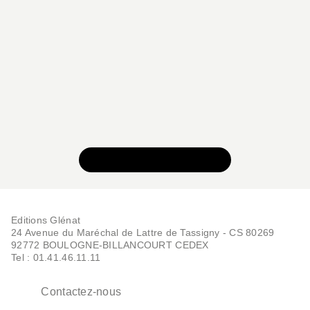
VOIR TOUTE LA SÉRIE
Editions Glénat
24 Avenue du Maréchal de Lattre de Tassigny - CS 80269
92772 BOULOGNE-BILLANCOURT CEDEX
Tel : 01.41.46.11.11
Contactez-nous