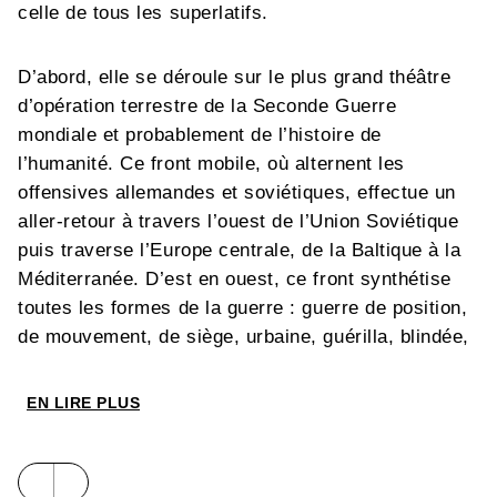
celle de tous les superlatifs.
D’abord, elle se déroule sur le plus grand théâtre
d’opération terrestre de la Seconde Guerre
mondiale et probablement de l’histoire de
l’humanité. Ce front mobile, où alternent les
offensives allemandes et soviétiques, effectue un
aller-retour à travers l’ouest de l’Union Soviétique
puis traverse l’Europe centrale, de la Baltique à la
Méditerranée. D’est en ouest, ce front synthétise
toutes les formes de la guerre : guerre de position,
de mouvement, de siège, urbaine, guérilla, blindée,
etc. Ensuite, la lutte acharnée que se livrent les
deux régimes totalitaires entraine une mobilisation
EN LIRE PLUS
extraordinaire des économies et des sociétés. Elle
débouche sur des destructions et des pertes
humaines d’une ampleur inédite en raison des