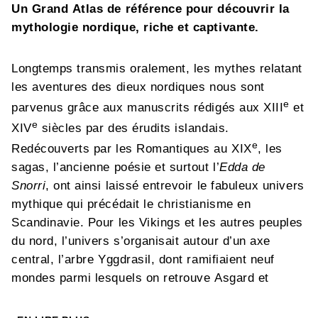
Un Grand Atlas de référence pour découvrir la
mythologie nordique, riche et captivante.
Longtemps transmis oralement, les mythes relatant
les aventures des dieux nordiques nous sont
e
parvenus grâce aux manuscrits rédigés aux XIII
et
e
XIV
siècles par des érudits islandais.
e
Redécouverts par les Romantiques au XIX
, les
sagas, l’ancienne poésie et surtout l’
Edda de
Snorri
, ont ainsi laissé entrevoir le fabuleux univers
mythique qui précédait le christianisme en
Scandinavie. Pour les Vikings et les autres peuples
du nord, l’univers s’organisait autour d’un axe
central, l’arbre Yggdrasil, dont ramifiaient neuf
mondes parmi lesquels on retrouve Asgard et
Vanaheim, les royaumes des dieux ; Midgard, le
domaine des humains ; ou encore Jötunheim, le