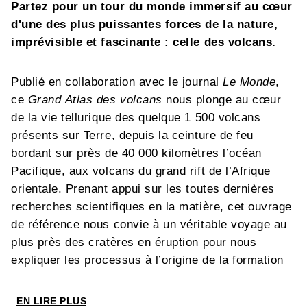
Partez pour un tour du monde immersif au cœur
d'une des plus puissantes forces de la nature,
imprévisible et fascinante : celle des volcans.
Publié en collaboration avec le journal
Le Monde
,
ce
Grand Atlas des volcans
nous plonge au cœur
de la vie tellurique des quelque 1 500 volcans
présents sur Terre, depuis la ceinture de feu
bordant sur près de 40 000 kilomètres l’océan
Pacifique, aux volcans du grand rift de l’Afrique
orientale. Prenant appui sur les toutes dernières
recherches scientifiques en la matière, cet ouvrage
de référence nous convie à un véritable voyage au
plus près des cratères en éruption pour nous
expliquer les processus à l’origine de la formation
des volcans. L’ensemble des phénomènes
volcaniques complexes à l’œuvre sur notre planète
EN LIRE PLUS