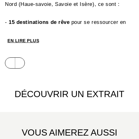
Nord (Haue-savoie, Savoie et Isère), ce sont :
-
15 destinations de rêve
pour se ressourcer en
pleine nature
EN LIRE PLUS
-
Plus de 90 balades et randonnées
– 4 à 6 par
destination – et de nombreuses variantes
accessibles au plus grand nombre
- Les
traces gps
téléchargeables
DÉCOUVRIR UN EXTRAIT
-
Et toutes les infos pour des week-ends
réussis :
• Une sélection d’hébergements
VOUS AIMEREZ AUSSI