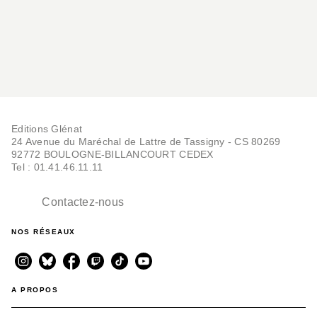
• • Pralognan-la-Vanoise • Haute-Maurienne Vanoise
• Massif des Bauges • Saint-Pierre-de-Chartreuse •
Gresse-en-Vercors • Villard-de-Lans • Trièves…
« ici » partenaire des guides « Mon week-end
rando clé en main » : les voix locales vous font
Editions Glénat
24 Avenue du Maréchal de Lattre de Tassigny - CS 80269
découvrir les plus beaux coins de nos régions
92772 BOULOGNE-BILLANCOURT CEDEX
> https://www.francebleu.fr/emissions/partir-des-
Tel : 01.41.46.11.11
bons-plans-pour-des-week-ends-en-france
Contactez-nous
NOS RÉSEAUX
A PROPOS