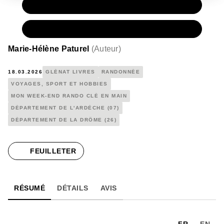
PAPIER
15,00 €
NUMÉRIQUE
10,99 €
Marie-Hélène Paturel
(
Auteur
)
18.03.2026
GLÉNAT LIVRES
RANDONNÉE
VOYAGES, SPORT ET HOBBIES
MON WEEK-END RANDO CLÉ EN MAIN
DÉPARTEMENT DE L'ARDÈCHE (07)
DÉPARTEMENT DE LA DRÔME (26)
FEUILLETER
RÉSUMÉ
DÉTAILS
AVIS
FR
EN