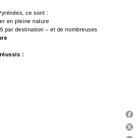
yrénées, ce sont :
er en pleine nature
5 par destination – et de nombreuses
bre
réussis :
r
Corbières • Lagrasse • Andorre-la-Vieille
P
n • Saint-Lary • Néouvielle • Aragon •