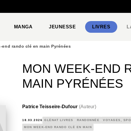
PIED DE PAGE
MANGA
JEUNESSE
LIVRES
L
-end rando clé en main Pyrénées
MON WEEK-END R
MAIN PYRÉNÉES
Patrice Teisseire-Dufour
(
Auteur
)
18.03.2026
GLÉNAT LIVRES
RANDONNÉE
VOYAGES, SPO
MON WEEK-END RANDO CLÉ EN MAIN