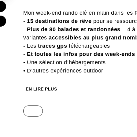
€
Mon week-end rando clé en main dans les P
-
15 destinations de rêve
pour se ressourc
€
-
Plus de 80 balades et randonnées
– 4 à 
variantes
accessibles au plus grand nom
- Les
traces gps
téléchargeables
-
Et toutes les infos pour des week-ends 
• Une sélection d’hébergements
• D’autres expériences outdoor
• Des suggestions d’autres balades alentou
• Des découvertes patrimoniales
EN LIRE PLUS
• Les astuces rando
Les destinations :
Vallespir • Céret • Cerdagne • Eyne • Llo • 
• Tarascon-sur-Ariège • Saint-Girons • Lucho