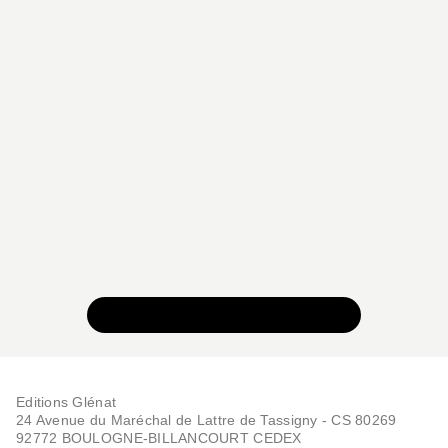
VOIR TOUTE LA COLLECTION
Editions Glénat
24 Avenue du Maréchal de Lattre de Tassigny - CS 80269
92772 BOULOGNE-BILLANCOURT CEDEX