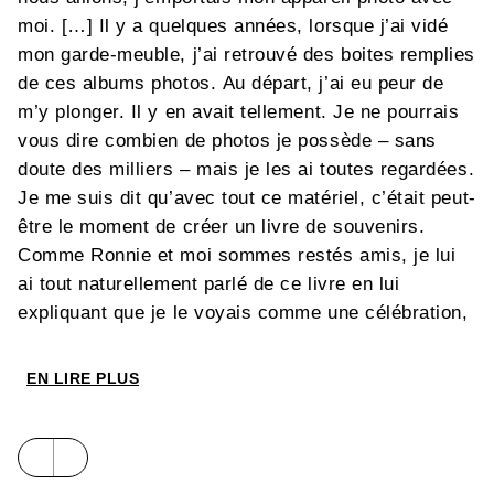
moi. […] Il y a quelques années, lorsque j’ai vidé
mon garde-meuble, j’ai retrouvé des boites remplies
de ces albums photos. Au départ, j’ai eu peur de
m’y plonger. Il y en avait tellement. Je ne pourrais
vous dire combien de photos je possède – sans
doute des milliers – mais je les ai toutes regardées.
Je me suis dit qu’avec tout ce matériel, c’était peut-
être le moment de créer un livre de souvenirs.
Comme Ronnie et moi sommes restés amis, je lui
ai tout naturellement parlé de ce livre en lui
expliquant que je le voyais comme une célébration,
une lettre d’amour adressée à cette époque de ma
vie. Il s’est montré d’un grand soutien. En créant ce
EN LIRE PLUS
livre, j’ai eu l’impression de savourer une deuxième
fois ma vie passée et d’en clore un chapitre.
J’espère qu’il fera découvrir aux lecteurs ce qu’est
vraiment la vie sur les routes et ce que signifie être