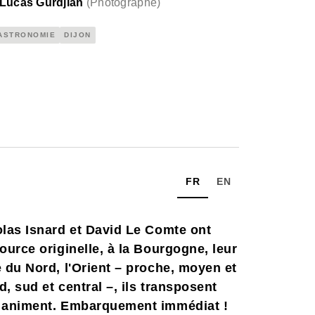
Lucas Gurdjian
(
Photographe
)
ASTRONOMIE
DIJON
FR
EN
colas Isnard et David Le Comte ont
source originelle, à la Bourgogne, leur
e du Nord, l'Orient – proche, moyen et
, sud et central –, ils transposent
es animent. Embarquement immédiat !