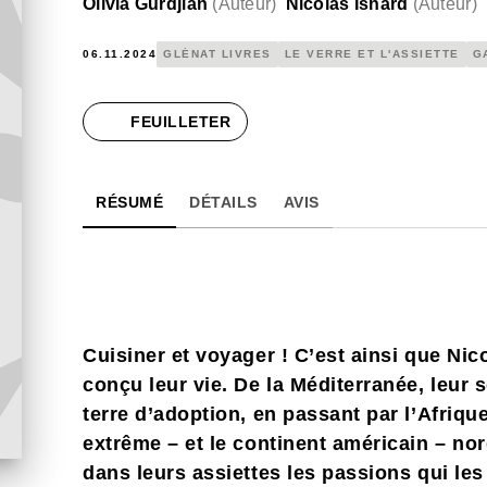
Olivia Gurdjian
(
Auteur
)
Nicolas Isnard
(
Auteur
)
06.11.2024
GLÉNAT LIVRES
LE VERRE ET L'ASSIETTE
G
FEUILLETER
RÉSUMÉ
DÉTAILS
AVIS
Cuisiner et voyager ! C’est ainsi que Ni
conçu leur vie. De la Méditerranée, leur 
terre d’adoption, en passant par l’Afriqu
extrême – et le continent américain – nord
dans leurs assiettes les passions qui l