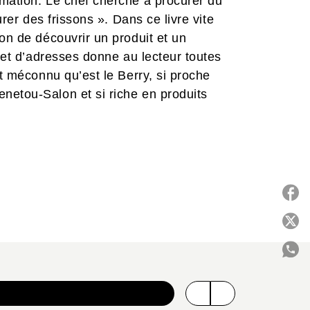
mmation. Le chef cherche à procurer du
urer des frissons ». Dans ce livre vite
on de découvrir un produit et un
rnet d’adresses donne au lecteur toutes
nt méconnu qu’est le Berry, si proche
netou-Salon et si riche en produits
P
C
VOIR TOUTE LA COLLECTION