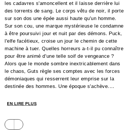
les cadavres s'amoncellent et il laisse derrière lui
des torrents de sang. Le corps vêtu de noir, il porte
sur son dos une épée aussi haute qu'un homme.
Sur son cou, une marque mystérieuse le condamne
à être poursuivi jour et nuit par des démons. Puck,
l'elfe facétieux, croise un jour le chemin de cette
machine à tuer. Quelles horreurs a-t-il pu connaître
pour être animé d'une telle soif de vengeance ?
Alors que le monde sombre inextricablement dans
le chaos, Guts règle ses comptes avec les forces
démoniaques qui resserrent leur emprise sur la
destinée des hommes. Une époque s'achève.
Au fil des années, «
Berserk
» est devenu au Japon
un classique de l'heroic fantasy, une référence pour
EN LIRE PLUS
les amoureux de Tolkien et de jeux de rôles. En
France, la série a déjà ses fans, qui voient leur
attente récompensée : la série est publiée en sens