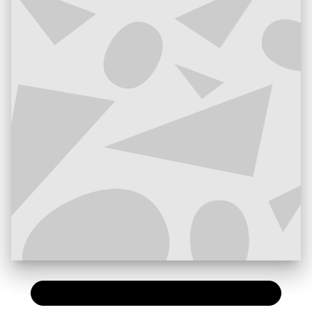
PAPIER
7,20 €