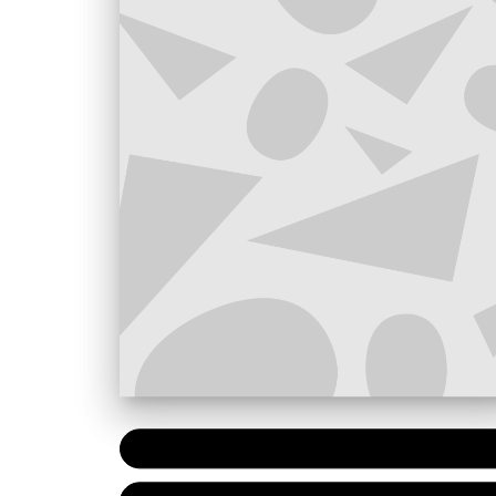
PAPIER
7,20 €