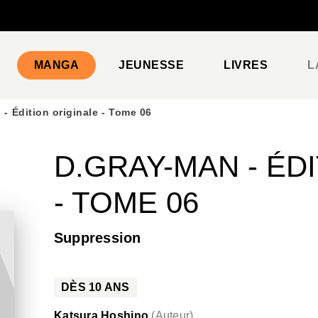
PIED DE PAGE
MANGA
JEUNESSE
LIVRES
L
- Édition originale - Tome 06
D.GRAY-MAN - ÉD
- TOME 06
Suppression
DÈS
10
ANS
Katsura Hoshino
(
Auteur
)