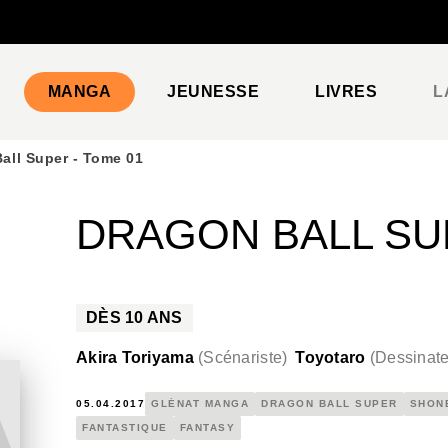
PIED DE PAGE
MANGA
JEUNESSE
LIVRES
L
all Super - Tome 01
DRAGON BALL SUP
DÈS
10
ANS
Akira Toriyama
(
Scénariste
)
Toyotaro
(
Dessinate
05.04.2017
GLÉNAT MANGA
DRAGON BALL SUPER
SHON
FANTASTIQUE
FANTASY