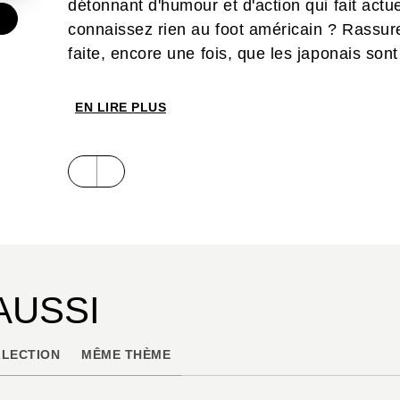
détonnant d'humour et d'action qui fait act
connaissez rien au foot américain ? Rassure
faite, encore une fois, que les japonais so
n'importe quel sujet. Un futur hit du shônen
EN LIRE PLUS
AUSSI
LECTION
MÊME THÈME