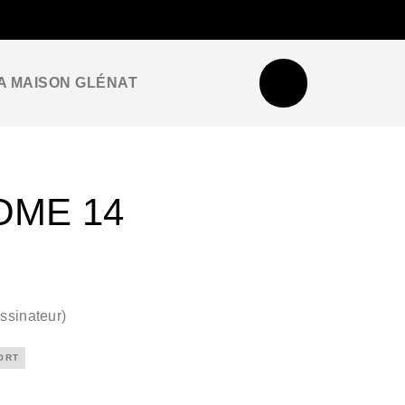
NEWSLETTER
ESPACE PRO / PRESSE
A MAISON GLÉNAT
OME 14
ssinateur
)
ORT