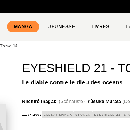
PIED DE PAGE
MANGA
JEUNESSE
LIVRES
L
 Tome 14
EYESHIELD 21 - T
Le diable contre le dieu des océans
Riichirô Inagaki
(
Scénariste
)
Yûsuke Murata
(
De
11.07.2007
GLÉNAT MANGA
SHONEN
EYESHIELD 21
SP