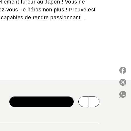
uellement fureur au Japon ! Vous ne
z-vous, le héros non plus ! Preuve est
nt capables de rendre passionnant
 en France !
P
VOIR TOUTE LA SÉRIE
C