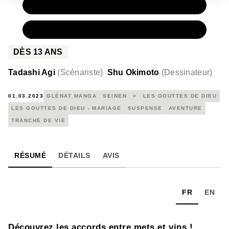
PAPIER
9,50 €
NUMÉRIQUE
5,99 €
DÈS
13
ANS
Tadashi Agi
(
Scénariste
)
Shu Okimoto
(
Dessinateur
)
01.03.2023
GLÉNAT MANGA
SEINEN
>
LES GOUTTES DE DIEU
LES GOUTTES DE DIEU - MARIAGE
SUSPENSE
AVENTURE
TRANCHE DE VIE
RÉSUMÉ
DÉTAILS
AVIS
FR
EN
Découvrez les accords entre mets et vins !