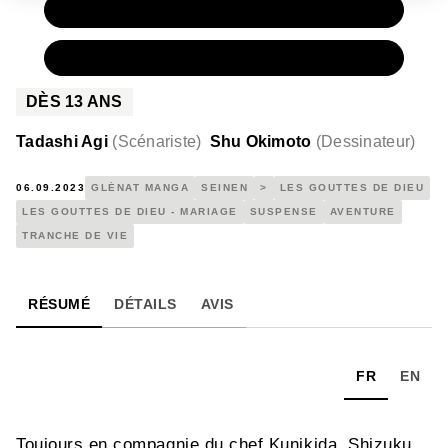
PAPIER
9,50 €
NUMÉRIQUE
5,99 €
DÈS
13
ANS
Tadashi Agi
(
Scénariste
)
Shu Okimoto
(
Dessinateur
)
06.09.2023
GLÉNAT MANGA
SEINEN
>
LES GOUTTES DE DIEU
LES GOUTTES DE DIEU - MARIAGE
SUSPENSE
AVENTURE
TRANCHE DE VIE
RÉSUMÉ
DÉTAILS
AVIS
FR
EN
Toujours en compagnie du chef Kunikida, Shizuku