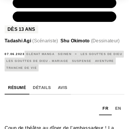
PAPIER
9,50 €
NUMÉRIQUE
5,99 €
DÈS
13
ANS
Tadashi Agi
(
Scénariste
)
Shu Okimoto
(
Dessinateur
)
07.06.2023
GLÉNAT MANGA
SEINEN
>
LES GOUTTES DE DIEU
LES GOUTTES DE DIEU - MARIAGE
SUSPENSE
AVENTURE
TRANCHE DE VIE
RÉSUMÉ
DÉTAILS
AVIS
FR
EN
Coup de théâtre au dîner de l’ambassadeur ! La