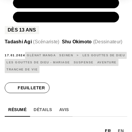
PAPIER
9,50 €
NUMÉRIQUE
5,99 €
DÈS
13
ANS
Tadashi Agi
(
Scénariste
)
Shu Okimoto
(
Dessinateur
)
17.01.2024
GLÉNAT MANGA
SEINEN
>
LES GOUTTES DE DIEU
LES GOUTTES DE DIEU - MARIAGE
SUSPENSE
AVENTURE
TRANCHE DE VIE
FEUILLETER
RÉSUMÉ
DÉTAILS
AVIS
FR
EN