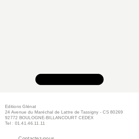
VOIR TOUTE LA SÉRIE
Editions Glénat
24 Avenue du Maréchal de Lattre de Tassigny - CS 80269
92772 BOULOGNE-BILLANCOURT CEDEX
Tel : 01.41.46.11.11
Contactez-nous