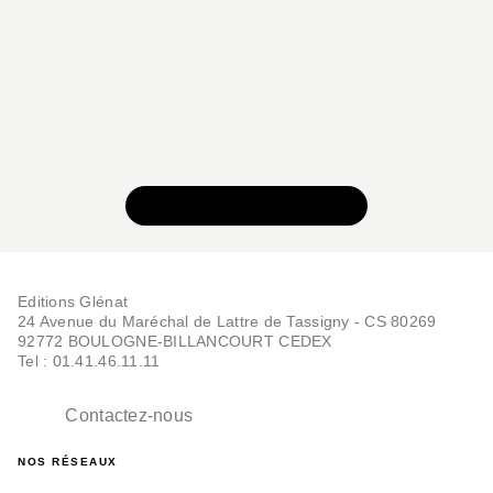
VOIR TOUTE LA SÉRIE
Editions Glénat
24 Avenue du Maréchal de Lattre de Tassigny - CS 80269
92772 BOULOGNE-BILLANCOURT CEDEX
Tel : 01.41.46.11.11
Contactez-nous
NOS RÉSEAUX