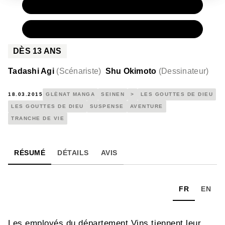
PAPIER
9,50 €
NUMÉRIQUE
6,99 €
DÈS
13
ANS
Tadashi Agi
(
Scénariste
)
Shu Okimoto
(
Dessinateur
)
18.03.2015
GLÉNAT MANGA
SEINEN
>
LES GOUTTES DE DIEU
LES GOUTTES DE DIEU
SUSPENSE
AVENTURE
TRANCHE DE VIE
RÉSUMÉ
DÉTAILS
AVIS
FR
EN
Les employés du département Vins tiennent leur