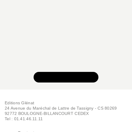
VOIR TOUTE LA SÉRIE
Editions Glénat
24 Avenue du Maréchal de Lattre de Tassigny - CS 80269
92772 BOULOGNE-BILLANCOURT CEDEX
Tel : 01.41.46.11.11