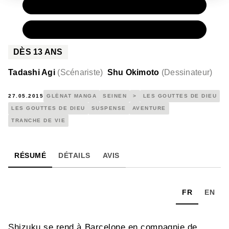
PAPIER
9,50 €
NUMÉRIQUE
6,99 €
DÈS
13
ANS
Tadashi Agi
(
Scénariste
)
Shu Okimoto
(
Dessinateur
)
27.05.2015
GLÉNAT MANGA
SEINEN
>
LES GOUTTES DE DIEU
LES GOUTTES DE DIEU
SUSPENSE
AVENTURE
TRANCHE DE VIE
RÉSUMÉ
DÉTAILS
AVIS
FR
EN
Shizuku se rend à Barcelone en compagnie de