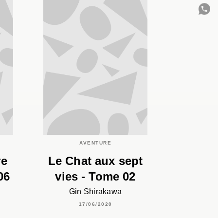
C
AVENTURE
re
Le Chat aux sept
06
vies - Tome 02
Gin Shirakawa
17/06/2020