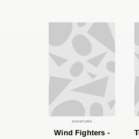
AVENTURE
Wind Fighters -
T