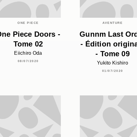
ONE PIECE
AVENTURE
ne Piece Doors -
Gunnm Last Or
Tome 02
- Édition origin
- Tome 09
Eiichiro Oda
08/07/2020
Yukito Kishiro
01/07/2020