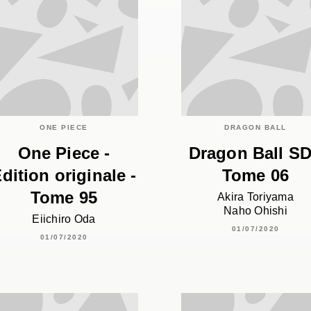
ONE PIECE
DRAGON BALL
One Piece -
Dragon Ball SD
dition originale -
Tome 06
Tome 95
Akira Toriyama
Naho Ohishi
Eiichiro Oda
01/07/2020
01/07/2020