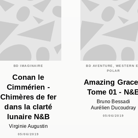
BD IMAGINAIRE
BD AVENTURE, WESTERN 
POLAR
Conan le
Amazing Grace
Cimmérien -
Tome 01 - N&
Chimères de fer
Bruno Bessadi
dans la clarté
Aurélien Ducoudray
lunaire N&B
05/06/2019
Virginie Augustin
05/06/2019