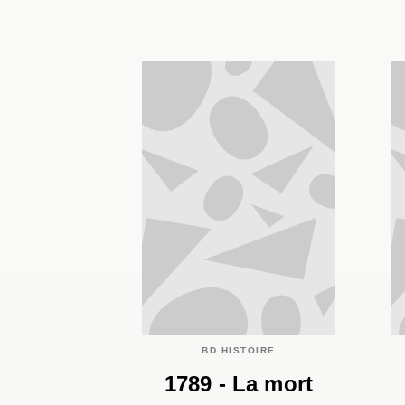
BD HISTOIRE
1789 - La mort