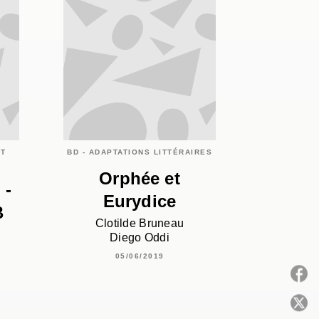
ET
BD - ADAPTATIONS LITTÉRAIRES
Orphée et
 -
Eurydice
B
Clotilde Bruneau
Diego Oddi
05/06/2019
P