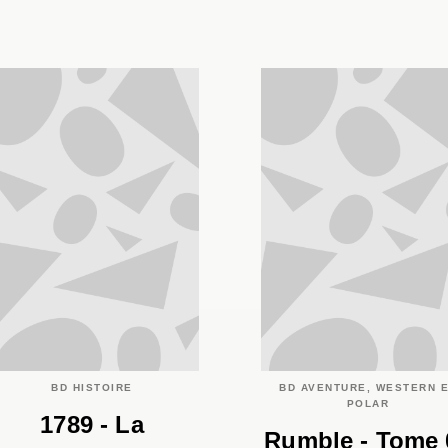
BD HISTOIRE
BD AVENTURE, WESTERN 
POLAR
1789 - La
Rumble - Tome 