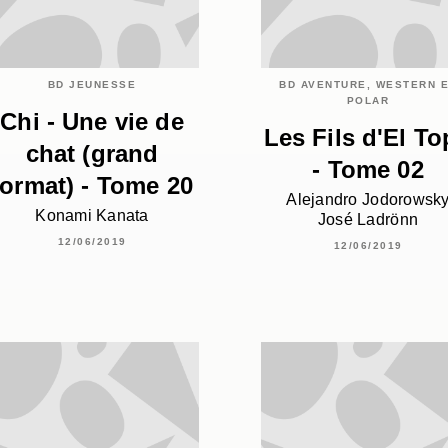
BD JEUNESSE
BD AVENTURE, WESTERN 
POLAR
Chi - Une vie de
Les Fils d'El T
chat (grand
- Tome 02
format) - Tome 20
Alejandro Jodorowsk
Konami Kanata
José Ladrönn
12/06/2019
12/06/2019