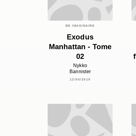
BD IMAGINAIRE
Exodus
Manhattan - Tome
02
Nykko
Bannister
12/06/2019