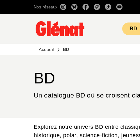
Nos réseaux
MENU
RECHERCHE
CONTENU
BD
Accueil
BD
BD
Un catalogue BD où se croisent cla
Explorez notre univers BD entre classi
historique, polar, science-fiction, jeune