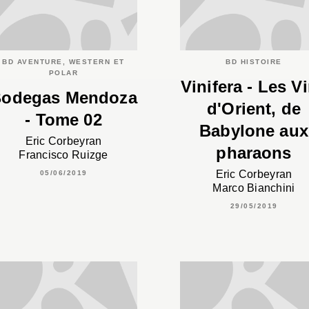
BD AVENTURE, WESTERN ET
BD HISTOIRE
POLAR
Vinifera - Les V
odegas Mendoza
d'Orient, de
- Tome 02
Babylone aux
Eric Corbeyran
pharaons
Francisco Ruizge
Eric Corbeyran
05/06/2019
Marco Bianchini
29/05/2019