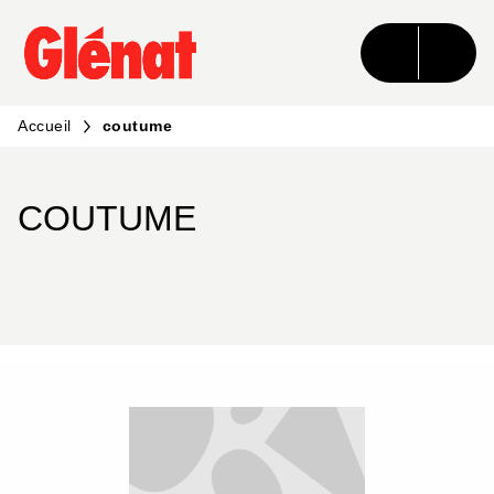
MENU
RECHERCHE
CONTENU
PIED DE PAGE
Accueil
coutume
COUTUME