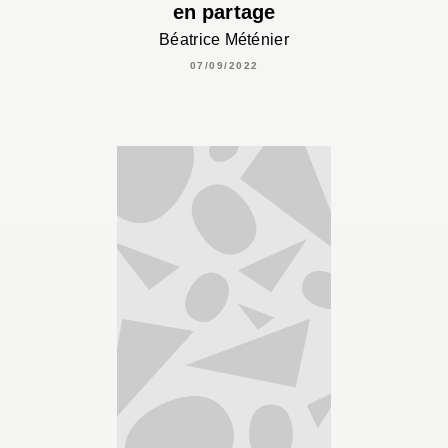
en partage
Béatrice Méténier
07/09/2022