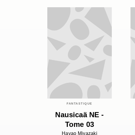
FANTASTIQUE
Nausicaä NE -
Tome 03
Hayao Miyazaki