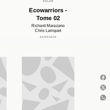
POLAR
Ecowarriors -
Tome 02
Richard Marazano
Chris Lamquet
23/09/2010
P
C