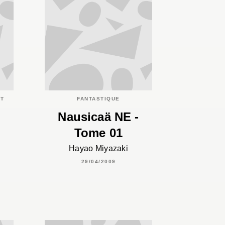
ET
FANTASTIQUE
Nausicaä NE -
Tome 01
Hayao Miyazaki
29/04/2009