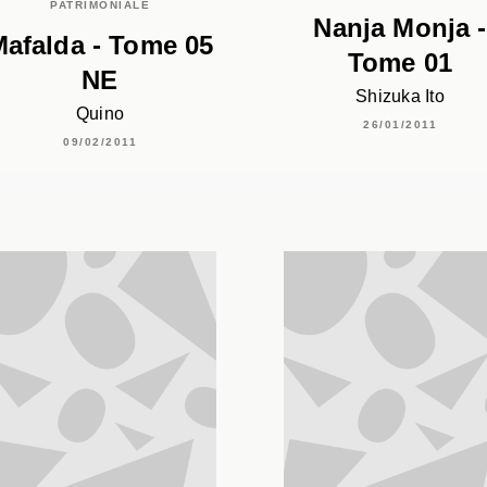
PATRIMONIALE
Nanja Monja -
afalda - Tome 05
Tome 01
NE
Shizuka Ito
Quino
26/01/2011
09/02/2011