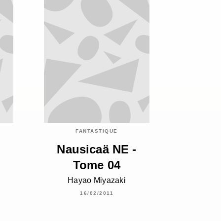
FANTASTIQUE
-
Nausicaä NE -
Tome 04
Hayao Miyazaki
16/02/2011