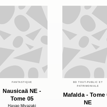
FANTASTIQUE
BD TOUT-PUBLIC ET
PATRIMONIALE
Nausicaä NE -
Mafalda - Tome 
Tome 05
NE
Hayao Miyazaki