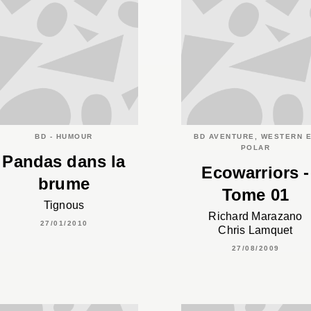
BD - HUMOUR
BD AVENTURE, WESTERN 
POLAR
Pandas dans la
Ecowarriors -
brume
Tome 01
Tignous
Richard Marazano
27/01/2010
Chris Lamquet
27/08/2009