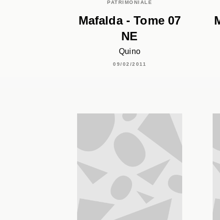
PATRIMONIALE
Mafalda - Tome 07
M
NE
Quino
09/02/2011