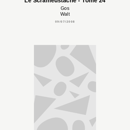
Le Scrameustache - Tome 24
Gos
Walt
09/07/2008