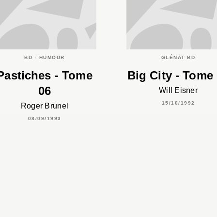
BD - HUMOUR
GLÉNAT BD
Pastiches - Tome
Big City - Tome
06
Will Eisner
15/10/1992
Roger Brunel
08/09/1993