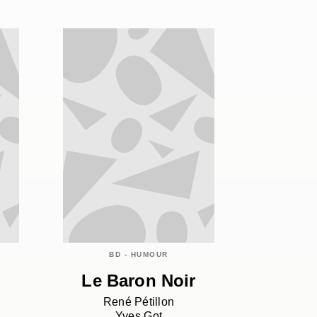
BD - HUMOUR
-
Le Baron Noir
René Pétillon
Yves Got