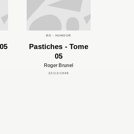
BD - HUMOUR
 05
Pastiches - Tome
05
Roger Brunel
22/12/1988