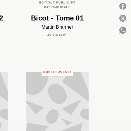
BD TOUT-PUBLIC ET
PATRIMONIALE
2
Bicot - Tome 01
P
Martin Branner
26/03/1997
C
PUBLIC AVERTI