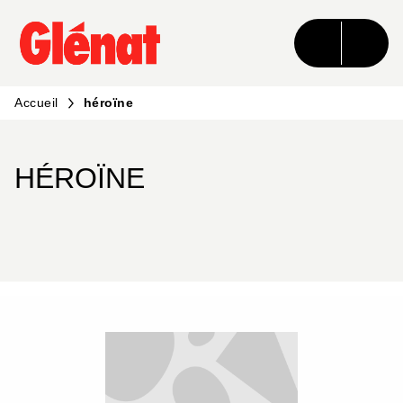
MENU
RECHERCHE
CONTENU
PIED DE PAGE
Accueil
héroïne
HÉROÏNE