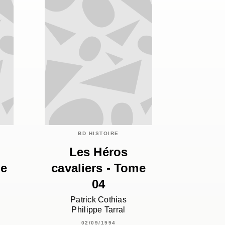
BD HISTOIRE
Les Héros
me
cavaliers - Tome
04
Patrick Cothias
Philippe Tarral
02/09/1994