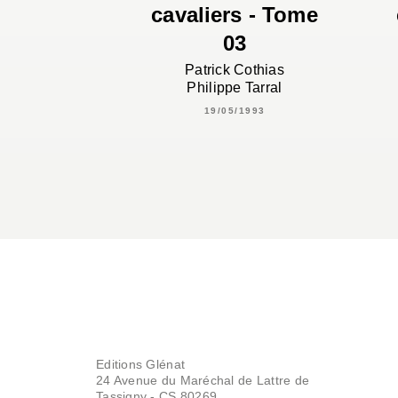
cavaliers - Tome
03
Patrick Cothias
Philippe Tarral
19/05/1993
Editions Glénat
24 Avenue du Maréchal de Lattre de
Tassigny - CS 80269