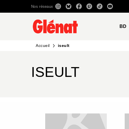
Nos réseaux
MENU
RECHERCHE
CONTENU
BD
Accueil
iseult
ISEULT