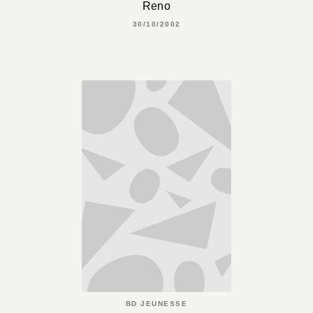
Reno
30/10/2002
BD JEUNESSE