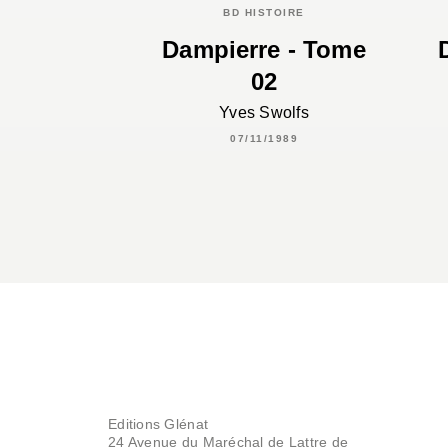
BD HISTOIRE
Dampierre - Tome
02
Yves Swolfs
07/11/1989
Editions Glénat
24 Avenue du Maréchal de Lattre de