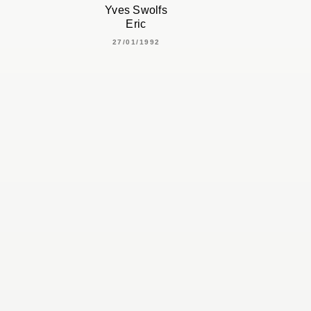
Yves Swolfs
Eric
27/01/1992