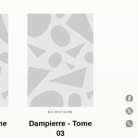
P
BD HISTOIRE
me
Dampierre - Tome
03
C