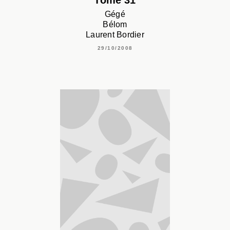
Tome 31
Gégé
Bélom
Laurent Bordier
29/10/2008