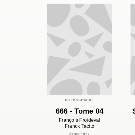
BD IMAGINAIRE
666 - Tome 04
François Froideval
Franck Tacito
21/05/1997