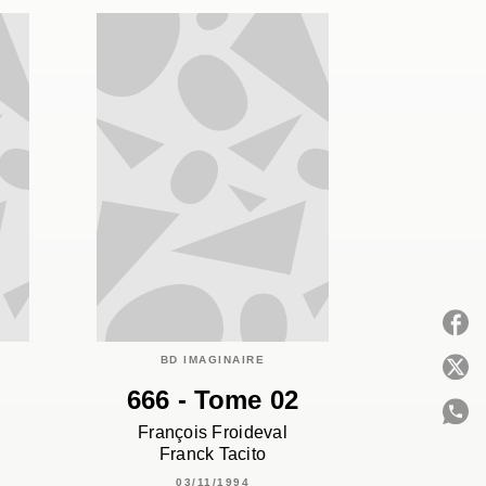
BD IMAGINAIRE
P
666 - Tome 02
François Froideval
Franck Tacito
C
03/11/1994