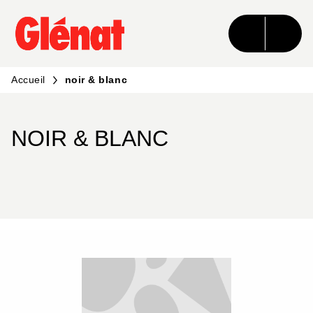
MENU
RECHERCHE
CONTENU
PIED DE PAGE
Accueil
noir & blanc
NOIR & BLANC