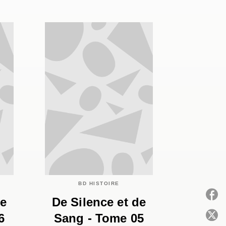
BD HISTOIRE
de
De Silence et de
6
Sang - Tome 05
P