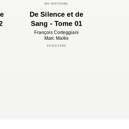
BD HISTOIRE
de
De Silence et de
2
Sang - Tome 01
François Corteggiani
Marc Malès
15/02/1986