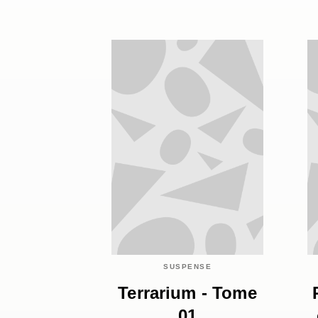
SUSPENSE
Terrarium - Tome
01