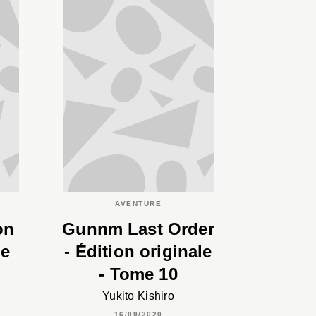
AVENTURE
on
Gunnm Last Order
me
- Édition originale
- Tome 10
Yukito Kishiro
16/09/2020