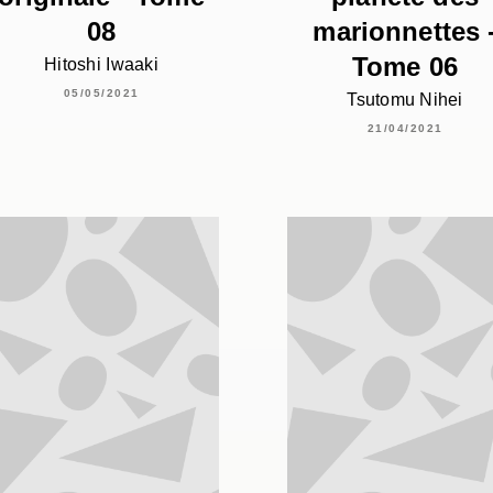
08
marionnettes 
Tome 06
Hitoshi Iwaaki
05/05/2021
Tsutomu Nihei
21/04/2021