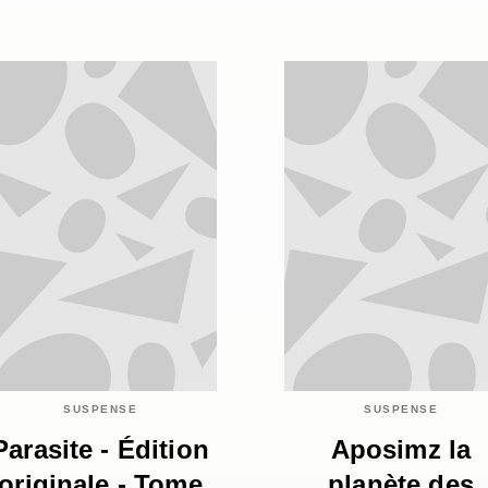
SUSPENSE
SUSPENSE
Parasite - Édition
Aposimz la
originale - Tome
planète des