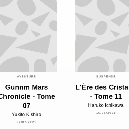
AVENTURE
SUSPENSE
Gunnm Mars
L'Ère des Crist
Chronicle - Tome
- Tome 11
07
Haruko Ichikawa
16/06/2021
Yukito Kishiro
07/07/2021