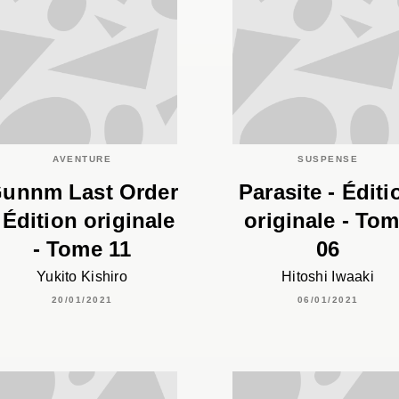
AVENTURE
SUSPENSE
unnm Last Order
Parasite - Éditi
 Édition originale
originale - To
- Tome 11
06
Yukito Kishiro
Hitoshi Iwaaki
20/01/2021
06/01/2021