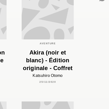
C
AVENTURE
on
Akira (noir et
me
blanc) - Édition
originale - Coffret
Katsuhiro Otomo
25/11/2020