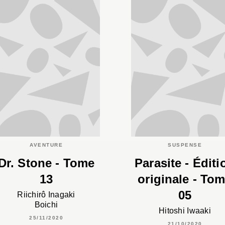
AVENTURE
SUSPENSE
Dr. Stone - Tome
Parasite - Éditi
13
originale - To
05
Riichirô Inagaki
Boichi
Hitoshi Iwaaki
25/11/2020
21/10/2020