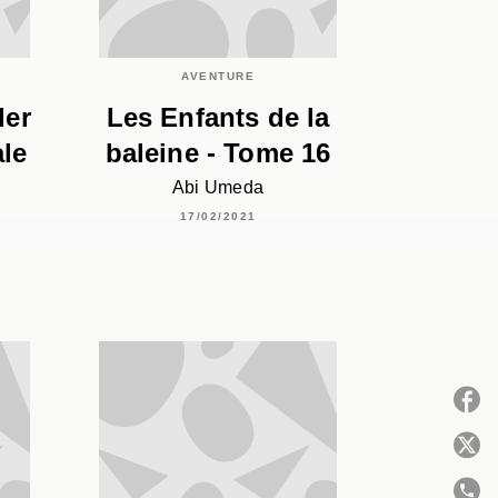
AVENTURE
der
Les Enfants de la
ale
baleine - Tome 16
Abi Umeda
17/02/2021
P