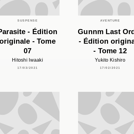
SUSPENSE
AVENTURE
Parasite - Édition
Gunnm Last Or
originale - Tome
- Édition origin
07
- Tome 12
Hitoshi Iwaaki
Yukito Kishiro
17/03/2021
17/02/2021