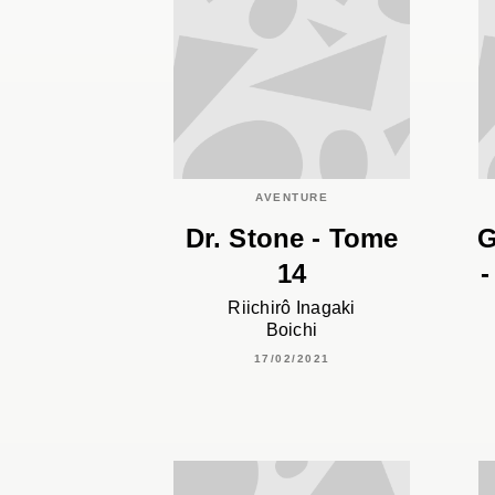
AVENTURE
Dr. Stone - Tome
G
14
-
Riichirô Inagaki
Boichi
17/02/2021