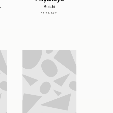
-
Boichi
07/04/2021