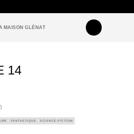
NEWSLETTER
ESPACE PRO / PRESSE
A MAISON GLÉNAT
E 14
r
)
URE
FANTASTIQUE
SCIENCE-FICTION