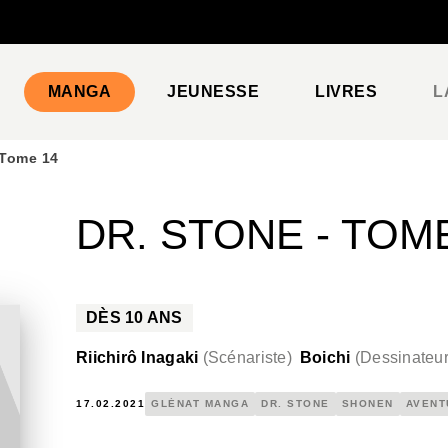
PIED DE PAGE
MANGA
JEUNESSE
LIVRES
L
 Tome 14
DR. STONE - TOM
DÈS
10
ANS
Riichirô Inagaki
(
Scénariste
)
Boichi
(
Dessinateu
17.02.2021
GLÉNAT MANGA
DR. STONE
SHONEN
AVENT