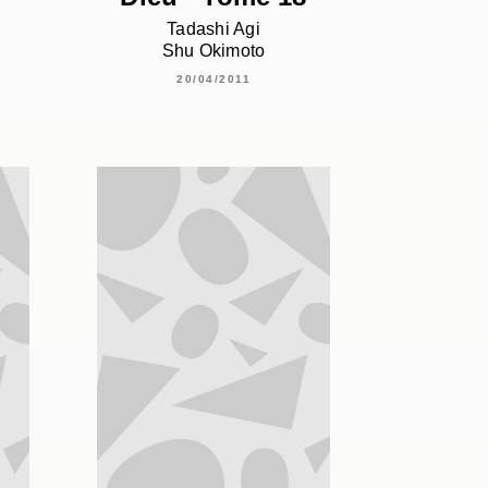
Tadashi Agi
Shu Okimoto
20/04/2011