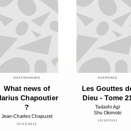
GASTRONOMIE
SUSPENSE
What news of
Les Gouttes d
arius Chapoutier
Dieu - Tome 2
?
Tadashi Agi
Shu Okimoto
Jean-Charles Chapuzet
19/10/2011
01/02/2012