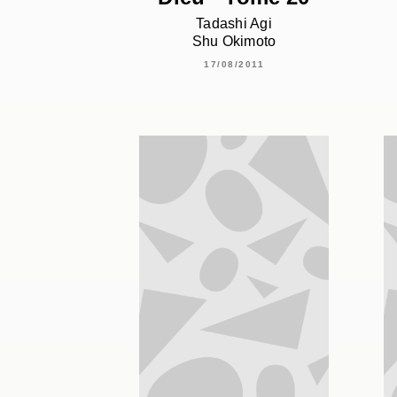
Tadashi Agi
Shu Okimoto
17/08/2011