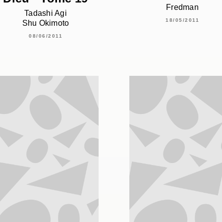
Fredman
Tadashi Agi
18/05/2011
Shu Okimoto
08/06/2011