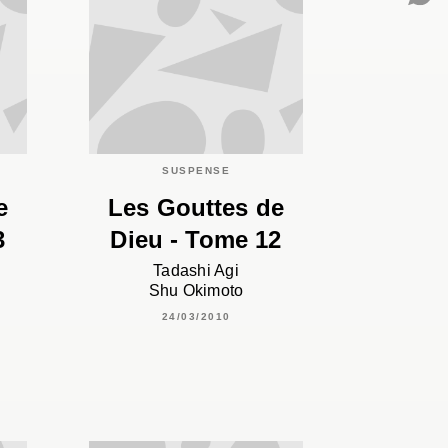
C
SUSPENSE
e
Les Gouttes de
3
Dieu - Tome 12
Tadashi Agi
Shu Okimoto
24/03/2010