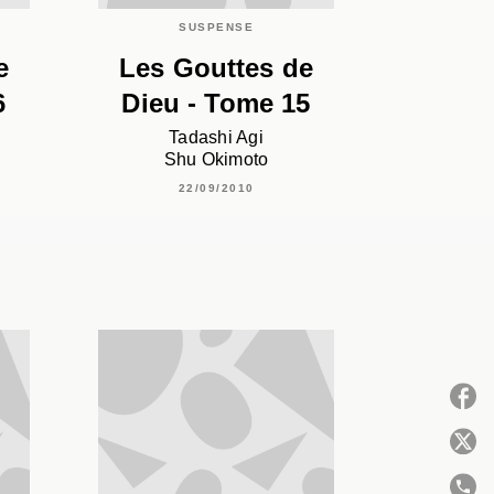
SUSPENSE
e
Les Gouttes de
6
Dieu - Tome 15
Tadashi Agi
Shu Okimoto
22/09/2010
P