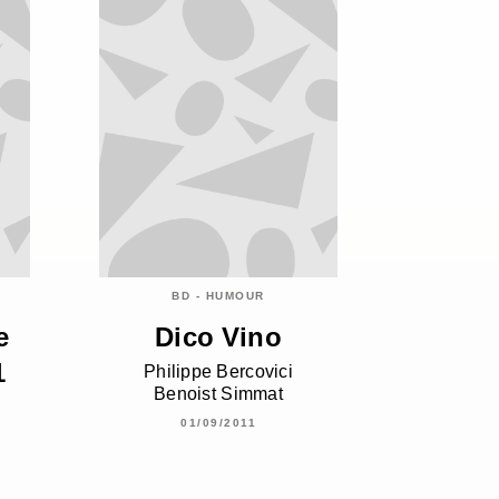
BD - HUMOUR
e
Dico Vino
1
Philippe Bercovici
Benoist Simmat
01/09/2011