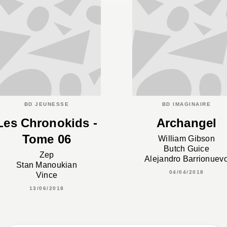
BD JEUNESSE
BD IMAGINAIRE
Les Chronokids -
Archangel
Tome 06
William Gibson
Butch Guice
Zep
Alejandro Barrionuev
Stan Manoukian
04/04/2018
Vince
13/06/2018