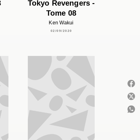
3
Tokyo Revengers -
Tome 08
Ken Wakui
02/09/2020
P
C