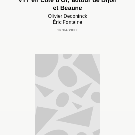
VTT en Côte d'Or, autour de Dijon
et Beaune
Olivier Deconinck
Éric Fontaine
15/04/2009