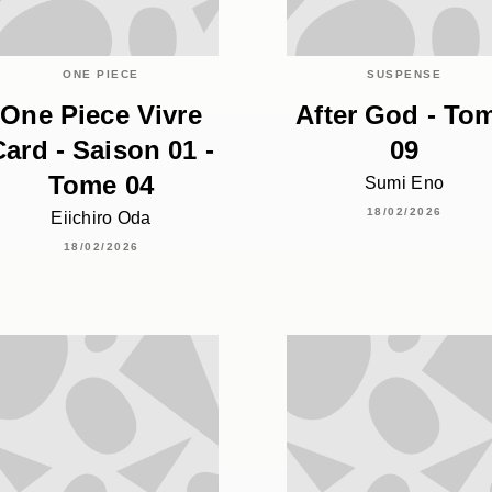
ONE PIECE
SUSPENSE
One Piece Vivre
After God - To
Card - Saison 01 -
09
Tome 04
Sumi Eno
18/02/2026
Eiichiro Oda
18/02/2026