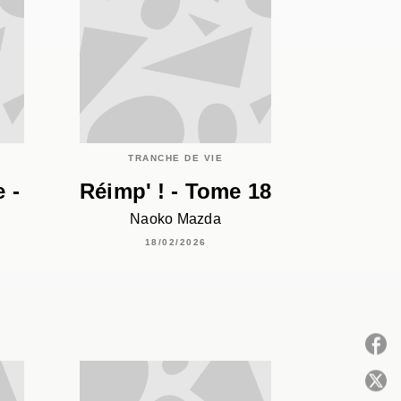
TRANCHE DE VIE
 -
Réimp' ! - Tome 18
Naoko Mazda
18/02/2026
P