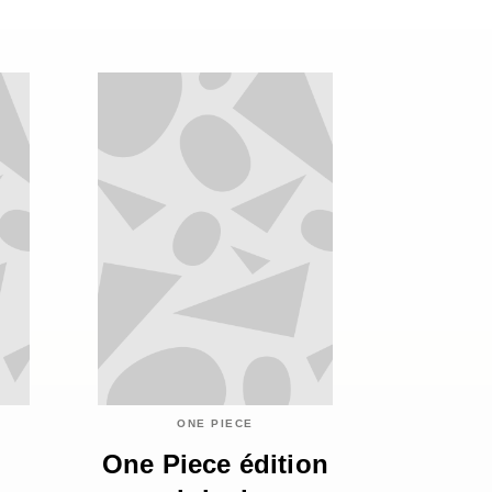
ONE PIECE
n
One Piece édition