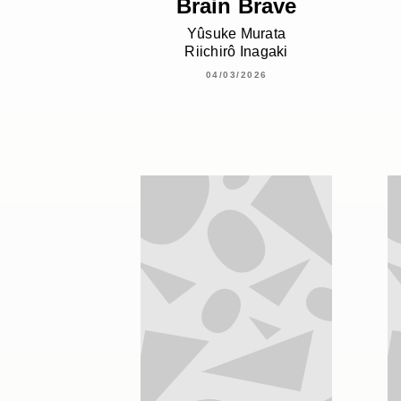
Brain Brave
Yûsuke Murata
Riichirô Inagaki
04/03/2026