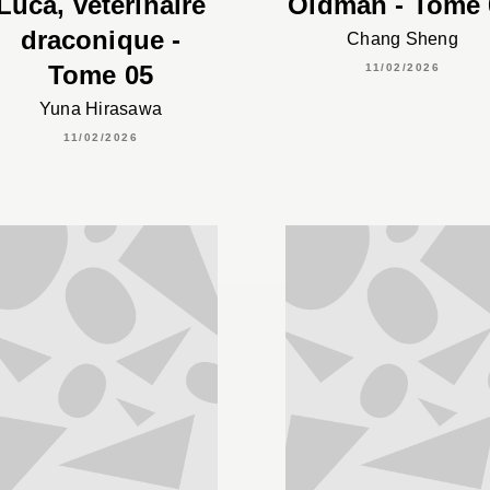
Luca, vétérinaire
Oldman - Tome 
draconique -
Chang Sheng
Tome 05
11/02/2026
Yuna Hirasawa
11/02/2026