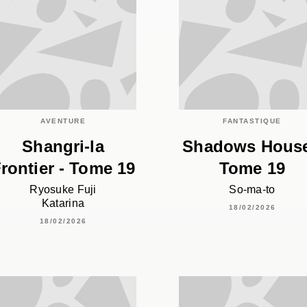
AVENTURE
FANTASTIQUE
Shangri-la
Shadows House
rontier - Tome 19
Tome 19
Ryosuke Fuji
So-ma-to
Katarina
18/02/2026
18/02/2026