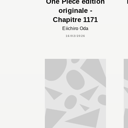
One Piece édition
originale -
Chapitre 1171
Eiichiro Oda
16/02/2026