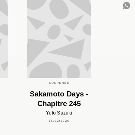
C
SUSPENSE
Sakamoto Days -
Chapitre 245
Yuto Suzuki
16/02/2026