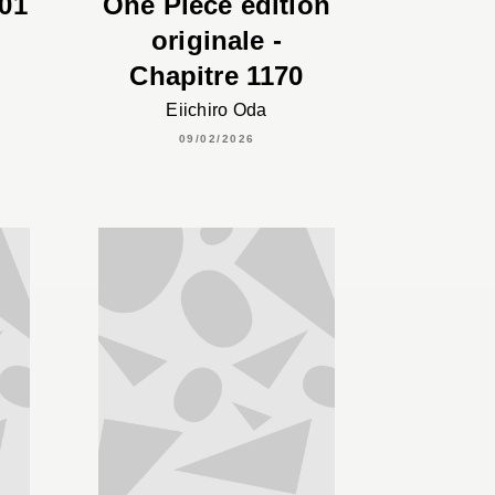
01
One Piece édition
originale -
Chapitre 1170
Eiichiro Oda
09/02/2026