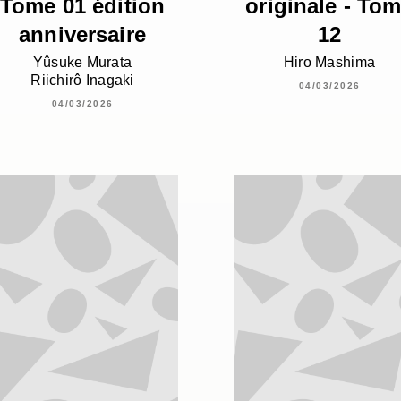
Tome 01 édition
originale - To
anniversaire
12
Yûsuke Murata
Hiro Mashima
Riichirô Inagaki
04/03/2026
04/03/2026