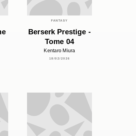
FANTASY
me
Berserk Prestige -
Tome 04
Kentaro Miura
18/02/2026