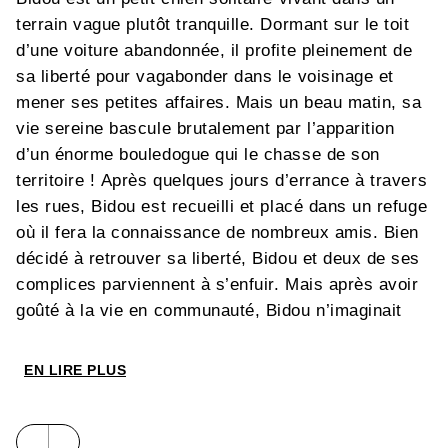
terrain vague plutôt tranquille. Dormant sur le toit
d’une voiture abandonnée, il profite pleinement de
sa liberté pour vagabonder dans le voisinage et
mener ses petites affaires. Mais un beau matin, sa
vie sereine bascule brutalement par l’apparition
d’un énorme bouledogue qui le chasse de son
territoire ! Après quelques jours d’errance à travers
les rues, Bidou est recueilli et placé dans un refuge
où il fera la connaissance de nombreux amis. Bien
décidé à retrouver sa liberté, Bidou et deux de ses
complices parviennent à s’enfuir. Mais après avoir
goûté à la vie en communauté, Bidou n’imaginait
pas que le retour à la solitude serait si difficile à
surmonter. Heureusement, quelque part dans la
EN LIRE PLUS
ville, un jeune garçon n’espère qu’une chose : se
trouver un nouvel ami à quatre pattes...