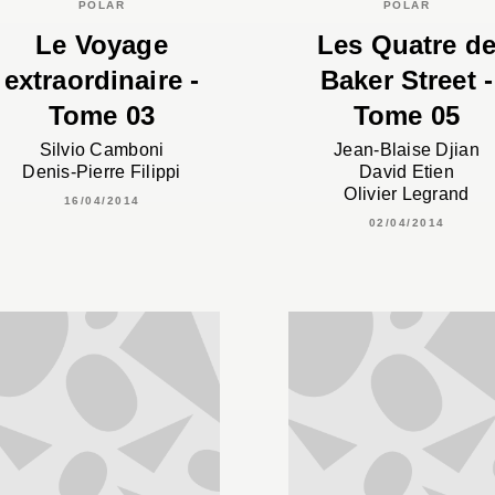
POLAR
POLAR
Le Voyage
Les Quatre d
extraordinaire -
Baker Street -
Tome 03
Tome 05
Silvio Camboni
Jean-Blaise Djian
Denis-Pierre Filippi
David Etien
Olivier Legrand
16/04/2014
02/04/2014