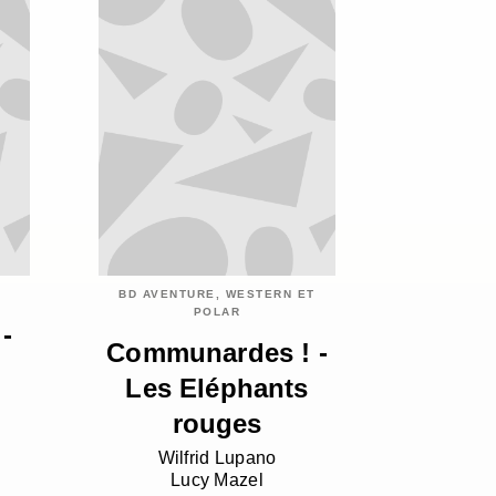
BD AVENTURE, WESTERN ET
POLAR
-
Communardes ! -
Les Eléphants
rouges
Wilfrid Lupano
Lucy Mazel