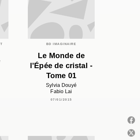
ET
BD IMAGINAIRE
Le Monde de
e
l'Épée de cristal -
Tome 01
Sylvia Douyé
Fabio Lai
07/01/2015
P