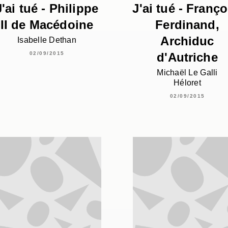
J'ai tué - Philippe
J'ai tué - Franço
II de Macédoine
Ferdinand,
Archiduc
Isabelle Dethan
d'Autriche
02/09/2015
Michaël Le Galli
Héloret
02/09/2015