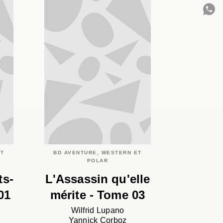
C
ET
BD AVENTURE, WESTERN ET
POLAR
ts-
L'Assassin qu'elle
01
mérite - Tome 03
Wilfrid Lupano
Yannick Corboz