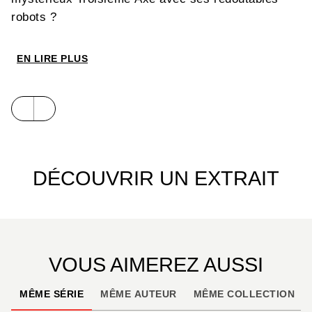
robots ?
Suivez les aventures steampunk de deux enfants
EN LIRE PLUS
brillants et intrépides ! Ce troisième tome conclut
le
premier cycle de cette série inventive et
passionnante – entre
La Croisée des mondes
et
Les
Orphelins Baudelaire
.
DÉCOUVRIR UN EXTRAIT
VOUS AIMEREZ AUSSI
MÊME SÉRIE
MÊME AUTEUR
MÊME COLLECTION