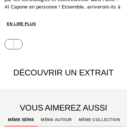
Al Capone en personne ! Ensemble, arriveront-ils à
percer les mystères de cet ennemi insaisissable ?
EN LIRE PLUS
Découvrez le deuxième cycle de cette grande série
d’aventure plébiscitée par la critique et le public !
Suivez le parcours de deux enfants ingénieux et
e
intrépides, dans un début du XX
siècle, mâtiné de
steampunk
.
DÉCOUVRIR UN EXTRAIT
VOUS AIMEREZ AUSSI
MÊME SÉRIE
MÊME AUTEUR
MÊME COLLECTION