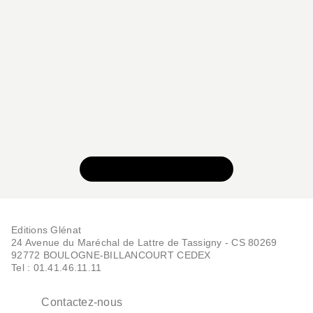
VOIR TOUTE LA SÉRIE
Editions Glénat
24 Avenue du Maréchal de Lattre de Tassigny - CS 80269
92772 BOULOGNE-BILLANCOURT CEDEX
Tel : 01.41.46.11.11
Contactez-nous